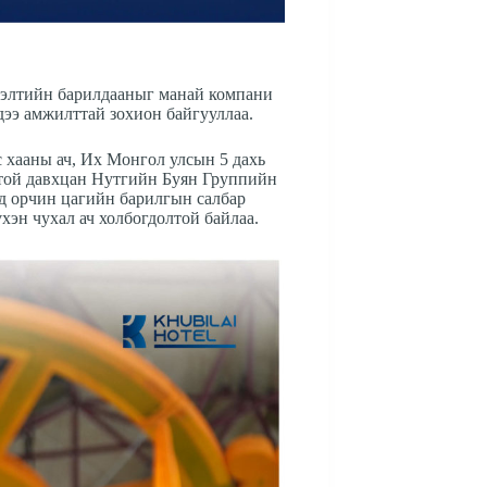
ээлтийн барилдааныг манай компани
ээ амжилттай зохион байгууллаа.
 хааны ач, Их Монгол улсын 5 дахь
той давхцан Нутгийн Буян Группийн
д орчин цагийн барилгын салбар
хэн чухал ач холбогдолтой байлаа.