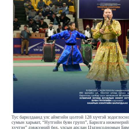
Тус барилдаанд улс аймгийн цолтой 128 хүчтэй зодоглосн
сумын харьяат, “Нутгийн буян групп”, Барилга инженерий
хүчтэн” дэвжээний бөх, улсын арслан Цэдэнсодномын Бям