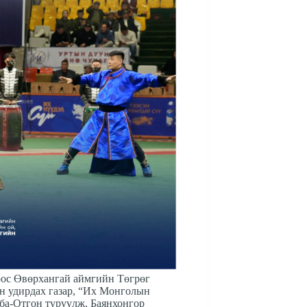
оос Өвөрхангай аймгийн Төгрөг
н удирдах газар, “Их Монголын
ба-Отгон түрүүлж, Баянхонгор