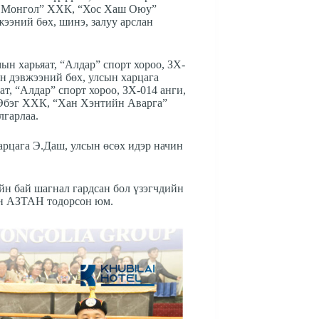
эг Монгол” ХХК, “Хос Хаш Оюу”
ээний бөх, шинэ, залуу арслан
н харьяат, “Алдар” спорт хороо, ЗХ-
 дэвжээний бөх, улсын харцага
, “Алдар” спорт хороо, ЗХ-014 анги,
Эбэг ХХК, “Хан Хэнтийн Аварга”
лгарлаа.
арцага Э.Даш, улсын өсөх идэр начин
ийн бай шагнал гардсан бол үзэгчдийн
гийн АЗТАН тодорсон юм.