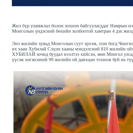
Жил бүр уламжлал болон зохион байгуулагддаг Намрын н
Монголын үндэсний бөхийн холбоотой хамтран 4 дэх жилд
Энэ жилийн хувьд Монголын суут эрхэм, эзэн богд Чингис
их хаан Хубилай Сэцэн хааны мэндэлсний 810 жилийн ой
ХУБИЛАЙ зочид буудал нээлтээ хийсэн, мөн Монгол улса
үүсэж хөгжсөний 99 жилийн ой давхцан тохиож буй нь түү