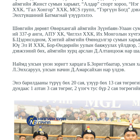
аймгийн Жинст сумын харьяат, “Алдар” спорт хороо, “Н
ХХК, “Гал Хонгор” ХХК, MCS групп, “Тэргүүн Богд” дэвж
Энхтүвшиний Батмагнай үзүүрлэлээ.
Шөвгийн дөрөвт Өвөрхангай аймгийн Зүүнбаян-Улаан сумы
ий 337-р анги, АПУ ХК, Чиглэл ХХК, Их Монголын хүчтэн
Б.Цэдэнсодном, Хэнтий аймгийн Өмнөдэлгэр сумын харьяат
Юү Эл И ХХК, Бор-Өндөрийн уулын баяжуулах үйлдвэр, 
дэвжээний бөх, аймгийн хурц арслан Д.Алтанцоож нар ша
Наймд улсын үнэн зоригт харцага Б.Зоригтбаатар, улсын х
Л.Энхсаруул, улсын начин Д.Амарсайхан нар үлдэв.
Энэ барилдааны түрүү бөх 20 сая, үзүүр бөх 13 сая төгрөг
дундаас 1 азтан 3 сая төгрөг, 2 үзэгч тус бүр 2 сая төгрө