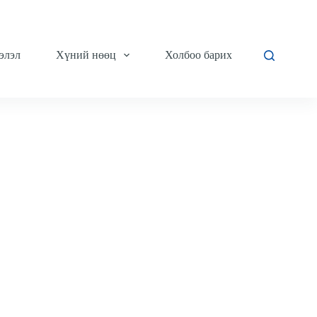
элэл
Хүний нөөц
Холбоо барих