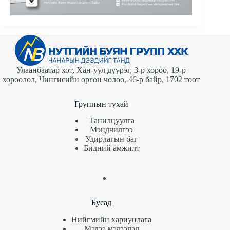
Улаанбаатар хот, Хан-уул дүүрэг, 3-р хороо, 19-р
хороолол, Чингисийн өргөн чөлөө, 46-р байр, 1702 тоот
Группын тухай
Танилцуулга
Мэндчилгээ
Удирлагын баг
Бидний амжилт
Бусад
Нийгмийн хариуцлага
Мэдээ мэдээлэл