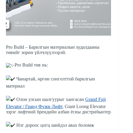
Pro Build – Барилгын материалын худалдааны
төвийг зорин үйлчлүүлээрэй.
Pro Build төв нь:
Чанартай, өргөн сонголттой барилгын
материал
Олон улсын шалгуурыг хангасан
Grand Fuji
Elevator / Гранд Фүжи Лифт
, Giant Loong Elevator
зэрэг лифтний брендийн албан ёсны дистрибьютер
Нэг дороос цогц шийдэл авах боломж