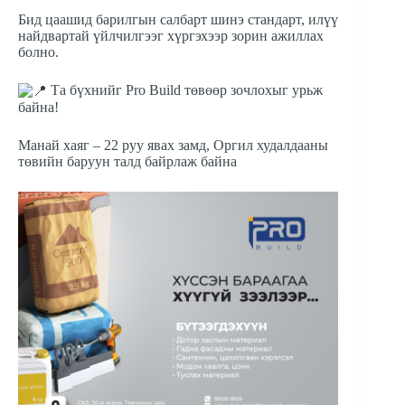
Бид цаашид барилгын салбарт шинэ стандарт, илүү
найдвартай үйлчилгээг хүргэхээр зорин ажиллах
болно.
Та бүхнийг Pro Build төвөөр зочлохыг урьж
байна!
Манай хаяг – 22 руу явах замд, Оргил худалдааны
төвийн баруун талд байрлаж байна