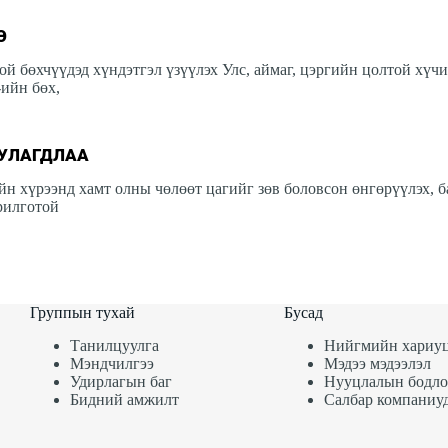
Э
ой бөхчүүдэд хүндэтгэл үзүүлэх Улс, аймаг, цэргийн цолтой хүчи
ийн бөх,
УУЛАГДЛАА
 хүрээнд хамт олны чөлөөт цагийг зөв боловсон өнгөрүүлэх, 
рилготой
Группын тухай
Бусад
Танилцуулга
Нийгмийн хариуц
Мэндчилгээ
Мэдээ мэдээлэл
Удирлагын баг
Нууцлалын бодло
Бидний амжилт
Салбар компаниу