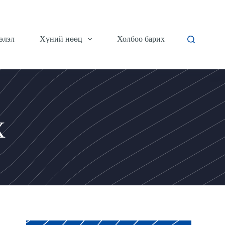
элэл
Хүний нөөц
Холбоо барих
Х