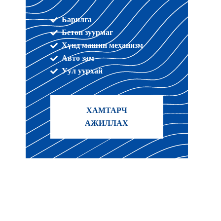
Барилга
Бетон зуурмаг
Хүнд машин механизм
Авто зам
Уул уурхай
ХАМТАРЧ
АЖИЛЛАХ