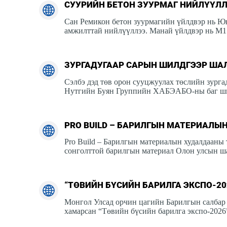
СУУРИЙН БЕТОН ЗУУРМАГ НИЙЛҮҮЛ
Сан Ремикон бетон зуурмагийн үйлдвэр нь Юн
амжилттай нийлүүллээ. Манай үйлдвэр нь M1
ЗУРГАДУГААР САРЫН ШИЛДГЭЭР ША
Сэлбэ дэд төв орон сууцжуулах төслийн зург
Нутгийн Буян Группийн ХАБЭАБО-ны баг ши
PRO BUILD – БАРИЛГЫН МАТЕРИАЛЫ
Pro Build – Барилгын материалын худалдааны т
сонголттой барилгын материал Олон улсын ша
“ТӨВИЙН БҮСИЙН БАРИЛГА ЭКСПО-2
Монгол Улсад орчин цагийн Барилгын салбар 
хамарсан “Төвийн бүсийн барилга экспо-202