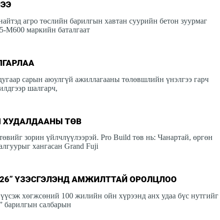
ЛЭЭ
айтэд агро төслийн барилгын хавтан суурийн бетон зуурмаг
5-M600 маркийн баталгаат
ЛГАРЛАА
адугаар сарын аюулгүй ажиллагааны төлөвшлийн үнэлгээ гарч
лдгээр шалгарч,
Н ХУДАЛДААНЫ ТӨВ
өвийг зорин үйлчлүүлээрэй. Pro Build төв нь: Чанартай, өргөн
лгуурыг хангасан Grand Fuji
026” ҮЗЭСГЭЛЭНД АМЖИЛТТАЙ ОРОЛЦЛОО
үүсэж хөгжсөний 100 жилийн ойн хүрээнд анх удаа бүс нутгийг
6” барилгын салбарын