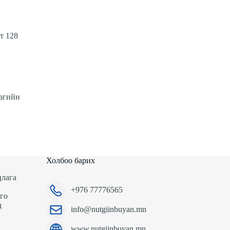
т 128
багийн
Холбоо барих
лага
+976 77776565
го
д
info@nutgiinbuyan.mn
www.nutgiinbuyan.mn