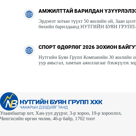
АМЖИЛТТАЙ БАРИЛДАН ҮЗҮҮРЛЭЛЭ
Эрдэнэт хотын түүхт 50 жилийн ой, Заан цолт
бөхийн барилдаанд НУТГИЙН БУЯН ГРУПП-
СПОРТ ӨДӨРЛӨГ 2026 ЗОХИОН БАЙГ
Нутгийн Буян Групп Компанийн 30 жилийн ойн
уур амьсгал, хамтын ажиллагааг бэхжүүлэх зо
Улаанбаатар хот, Хан-уул дүүрэг, 3-р хороо, 19-р хороолол,
Чингисийн өргөн чөлөө, 46-р байр, 1702 тоот